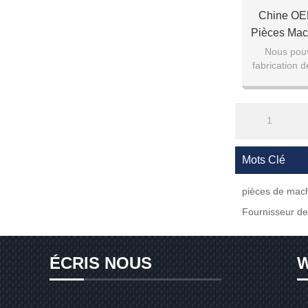
Chine OE
Pièces Mac
De Haute
Nous pouv
fabrication 
Piè
qualité p
1
Mots Clé
pièces de mac
Fournisseur de
ÉCRIS NOUS
W