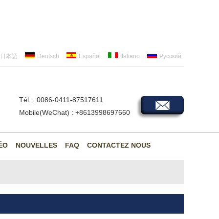
日本語
Deutsch
Español
Italiano
Русский
Tél. : 0086-0411-87517611
Mobile(WeChat) : +8613998697660
ÉO
NOUVELLES
FAQ
CONTACTEZ NOUS