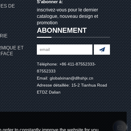
S'abonner à:
UES DE
inscrivez-vous pour le dernier
catalogue, nouveau design et
promotion
ABONNEMENT
RIE
RMIQUE ET
RFACE
Téléphone:
+86 411-87552333-
87552333
Email:
globalxinan@dlhshjx.cn
Adresse détaillée:
15-2 Tianhua Road
ETDZ Dalian
 order to constantly improve the website for you.