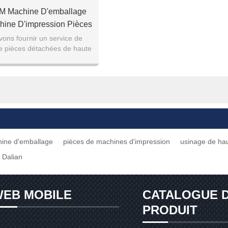
M Machine D'emballage
hine D'impression Pièces
 Précision Usinage De
ons fournir un service de
de pièces détachées de haute
ces En Aluminium
our usinage CNC de haute
précision, veuill
hine d'emballage
pièces de machines d'impression
usinage de hau
 Dalian
EB MOBILE
CATALOGUE 
PRODUIT