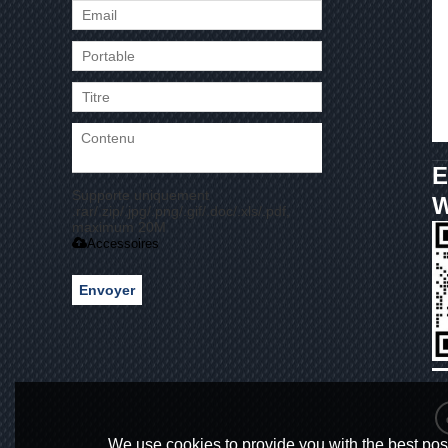
E
Supporte uniquement
.rar/.zip/.jpg/.png/.gif/.doc/.xls/.pdf,
maximum 20M
Accessoires
Envoyer
We use cookies to provide you with the best poss