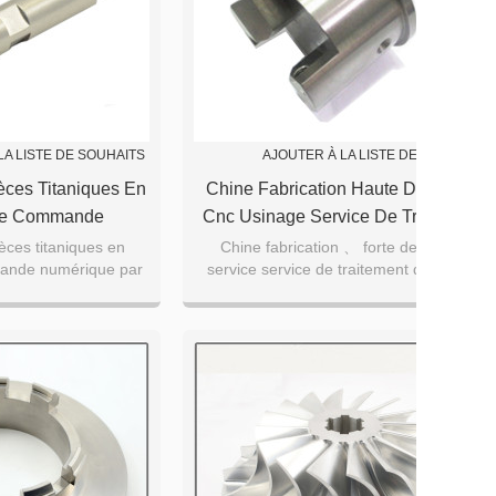
LA LISTE DE SOUHAITS
AJOUTER À LA LISTE DE SOUHAITS
èces Titaniques En
Chine Fabrication Haute Demande
De Commande
Cnc Usinage Service De Traitement
dinateur Usinant
Des Pièces
èces titaniques en
Chine fabrication 、 forte demande
ande numérique par
service service de traitement de pièces
s De Conception
de bonnes pièces de
d'usinage cnc
es De Voiture
ion avec