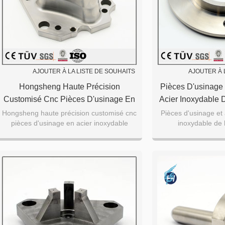
AJOUTER À LA LISTE DE SOUHAITS
AJOUTER À 
Hongsheng Haute Précision
Pièces D'usinage 
Customisé Cnc Pièces D'usinage En
Acier Inoxydable 
Acier Inoxydable
Personnalisés, S
Hongsheng haute précision customisé cnc
Pièces d'usinage et 
pièces d'usinage en acier inoxydable
inoxydable de 
C
personnalisés, ser