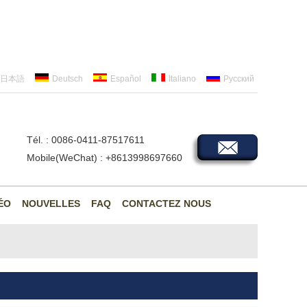
日本語
Deutsch
Español
Italiano
Русский
Tél. : 0086-0411-87517611
Mobile(WeChat) : +8613998697660
ÉO
NOUVELLES
FAQ
CONTACTEZ NOUS