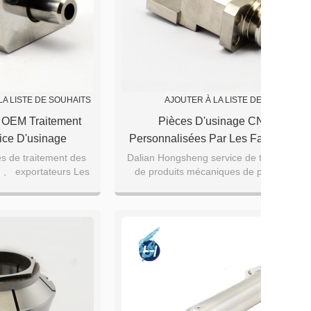
LA LISTE DE SOUHAITS
AJOUTER À LA LISTE DE SOUHAITS
 OEM Traitement
Pièces D'usinage CNC
ce D'usinage
Personnalisées Par Les Fabricants
 Dalian Hongsheng
Chinois
s de traitement des
Dalian Hongsheng service de traitement
 、 exportateurs Les
de produits mécaniques de précision
 utilisées dans les
ements