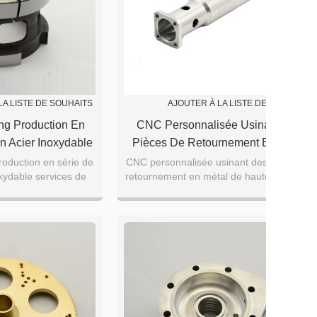
LA LISTE DE SOUHAITS
AJOUTER À LA LISTE DE SOUHAITS
g Production En
CNC Personnalisée Usinant Des
n Acier Inoxydable
Pièces De Retournement En Métal
raitement CNC
De Haute Précision
oduction en série de
CNC personnalisée usinant des pièces de
xydable services de
retournement en métal de haute précision
ent CNC