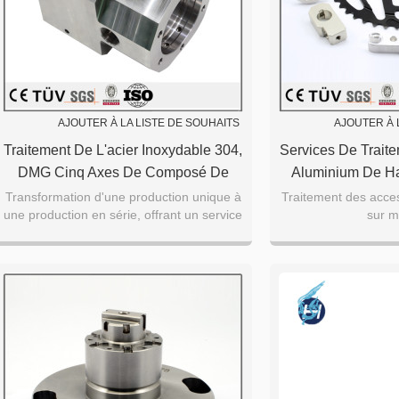
AJOUTER À LA LISTE DE SOUHAITS
AJOUTER À 
Traitement De L'acier Inoxydable 304,
Services De Trait
DMG Cinq Axes De Composé De
Aluminium De Ha
Fraisage De Tournage Composé
Ch
Transformation d'une production unique à
Traitement des acce
une production en série, offrant un service
sur m
D'accessoires D'équipement
supérieur
D'usinage