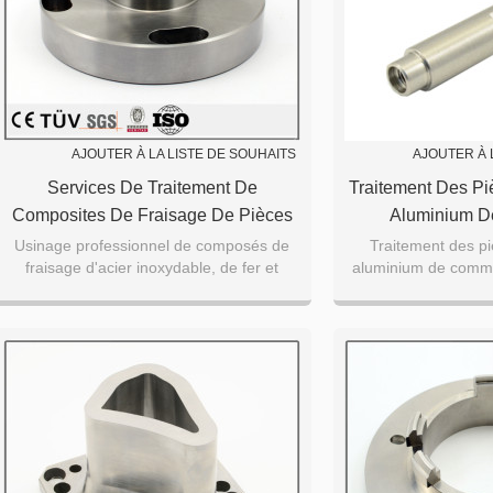
AJOUTER À LA LISTE DE SOUHAITS
AJOUTER À 
Services De Traitement De
Traitement Des Pi
Composites De Fraisage De Pièces
Aluminium 
Métalliques De Haute Précision
Numérique Par Or
Usinage professionnel de composés de
Traitement des pi
fraisage d'acier inoxydable, de fer et
aluminium de comm
De Bonnes Pièce
d'autres pièces métalliques
ordinateur usinant 
Avec Des Pièc
concept