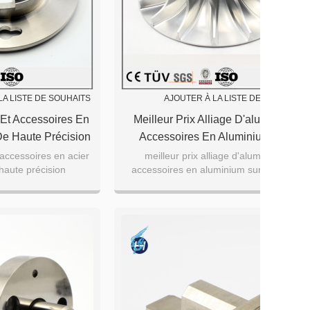
LA LISTE DE SOUHAITS
AJOUTER À LA LISTE DE SOUHAITS
Et Accessoires En
Meilleur Prix Alliage D'aluminium
De Haute Précision
Accessoires En Aluminium Sur
ervice D'usinage
Mesure Usinage Cnc Pièces En
accessoires en acier
meilleur prix alliage d'aluminium
haute précision
accessoires en aluminium sur mesure
nc
Aluminium
vice d'usinage cnc
usinage cnc pièces en aluminium