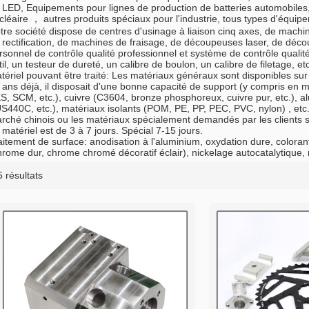
 LED, Equipements pour lignes de production de batteries automobiles,
cléaire ， autres produits spéciaux pour l'industrie, tous types d'équi
tre société dispose de centres d'usinage à liaison cinq axes, de mach
 rectification, de machines de fraisage, de découpeuses laser, de déco
rsonnel de contrôle qualité professionnel et système de contrôle qual
til, un testeur de dureté, un calibre de boulon, un calibre de filetage, 
tériel pouvant être traité: Les matériaux généraux sont disponibles sur l
 ans déjà, il disposait d'une bonne capacité de support (y compris en
S, SCM, etc.), cuivre (C3604, bronze phosphoreux, cuivre pur, etc.), a
S440C, etc.), matériaux isolants (POM, PE, PP, PEC, PVC, nylon) , etc.
rché chinois ou les matériaux spécialement demandés par les clients so
 matériel est de 3 à 7 jours. Spécial 7-15 jours.
aitement de surface: anodisation à l'aluminium, oxydation dure, colorant 
hrome dur, chrome chromé décoratif éclair), nickelage autocatalytique, ni
5 résultats
vitrine