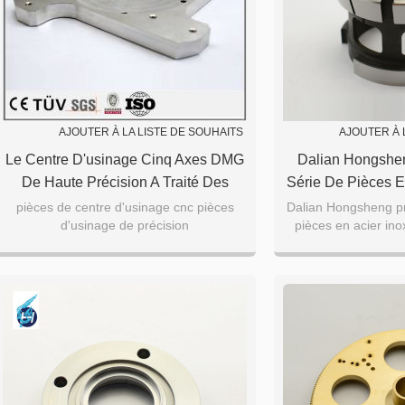
AJOUTER À LA LISTE DE SOUHAITS
AJOUTER À 
Le Centre D'usinage Cinq Axes DMG
Dalian Hongshen
De Haute Précision A Traité Des
Série De Pièces E
Pièces En Acier Inoxydable
Services De T
pièces de centre d'usinage cnc pièces
Dalian Hongsheng pr
d'usinage de précision
pièces en acier ino
traitem