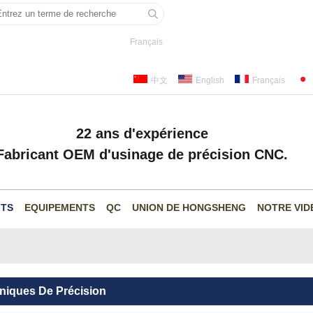
Français
中文
English
Français
22 ans d'expérience
Fabricant OEM d'usinage de précision CNC.
ITS
EQUIPEMENTS
QC
UNION DE HONGSHENG
NOTRE VID
niques De Précision