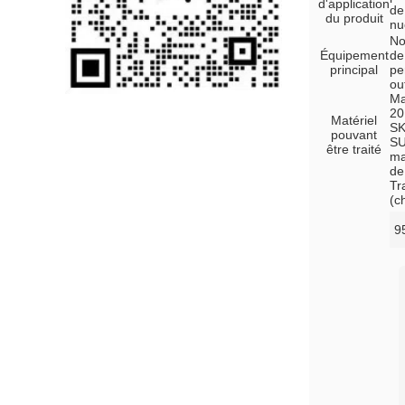
d'application
de
du produit
nu
No
Équipement
de
principal
pe
ou
Ma
20
Matériel
SK
pouvant
SU
être traité
ma
de
Tr
(c
9