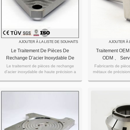
AJOUTER À LA LISTE DE SOUHAITS
AJOUTER À 
Le Traitement De Pièces De
Traitement OEM
Rechange D'acier Inoxydable De
ODM 、 Servi
Haute Précision A Adapté Le Service
Personnalisé Par
Le traitement de pièces de rechange
Fabricants de pièce
d'acier inoxydable de haute précision a
métaux de précision
D'usinage De Commande Numérique
adapté le service d'usinage de commande
pièces métalliques
Par Ordinateur
numérique p
équip