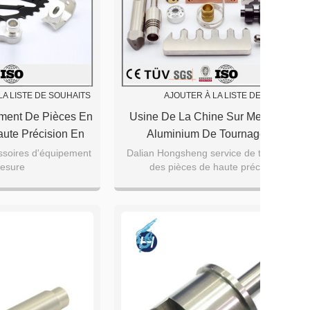
LA LISTE DE SOUHAITS
AJOUTER À LA LISTE DE SOUHAITS
ement De Pièces En
Usine De La Chine Sur Mesure En
ute Précision En
Aluminium De Tournage De
ine
Précision, Services De Traitement De
ssoires d'équipement
Dalian Hongsheng service de traitement
esure
des pièces de haute précision
Fraisage