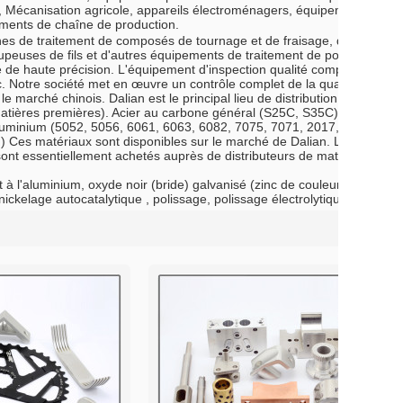
 Mécanisation agricole, appareils électroménagers, équipements d'ampl
pements de chaîne de production.
ines de traitement de composés de tournage et de fraisage, de centre
upeuses de fils et d'autres équipements de traitement de pointe.En outr
ité de haute précision. L'équipement d'inspection qualité comprend pr
etc. Notre société met en œuvre un contrôle complet de la qualité.
e marché chinois. Dalian est le principal lieu de distribution des entrep
 matières premières). Acier au carbone général (S25C, S35C), S45C), f
luminium (5052, 5056, 6061, 6063, 6082, 7075, 7071, 2017, 2014, etc.),
) Ces matériaux sont disponibles sur le marché de Dalian. Les matériau
nt essentiellement achetés auprès de distributeurs de matériaux à Shan
à l'aluminium, oxyde noir (bride) galvanisé (zinc de couleur, zinc bleu 
ckelage autocatalytique , polissage, polissage électrolytique. Titanize 
liste