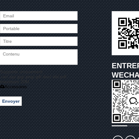
ENTRE
Supporte uniquement
WECHA
.rar/.zip/.jpg/.png/.gif/.doc/.xls/.pdf,
maximum 20M
Accessoires
Envoyer