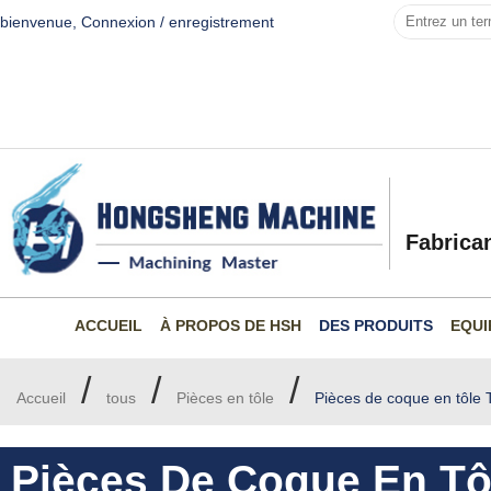
bienvenue,
Connexion
/
enregistrement
Fabrica
ACCUEIL
À PROPOS DE HSH
DES PRODUITS
EQUI
/
/
/
Accueil
tous
Pièces en tôle
Pièces de coque en tôle 
Pièces De Coque En Tôl