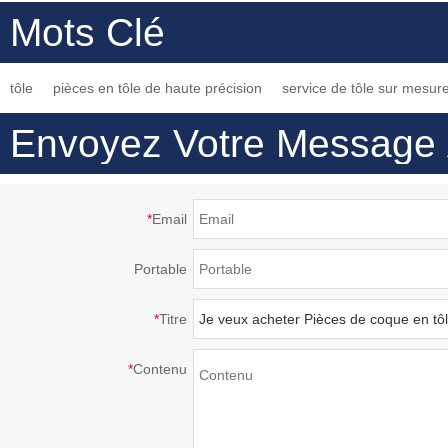
adaptée aux besoins
portes et fenêtres
précision des pièces
Mots Clé
du client a employé
personnalisées pour
d’équipement
couramment tournant
l'usinage de pièces en
mécanique vente
tôle
pièces en tôle de haute précision
service de tôle sur mesur
des pièces de usinage
tôle
chaude de haute
de tôle
qualité usinage cnc
Envoyez Votre Message
pièces
*
Email
Portable
*
Titre
*
Contenu