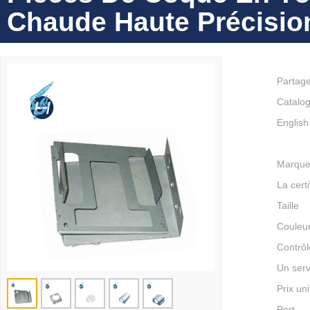
Chaude Haute Précision
Partag
Catalog
English
Marqu
La certi
Taille
Couleu
Contrôl
Un serv
Prix uni
Port