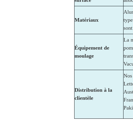
surface
anod
Alum
Matériaux
type
sont
La m
Équipement de
pomp
moulage
tran
Vac
Nos 
Lett
Distribution à la
Aust
clientèle
Fran
Paki