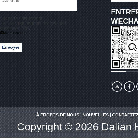
ENTRE
Supporte uniquement
WECHA
.rar/.zip/.jpg/.png/.gif/.doc/.xls/.pdf,
maximum 20M
Accessoires
Envoyer
À PROPOS DE NOUS
NOUVELLES
CONTACTEZ
Copyright © 2026
Dalian 