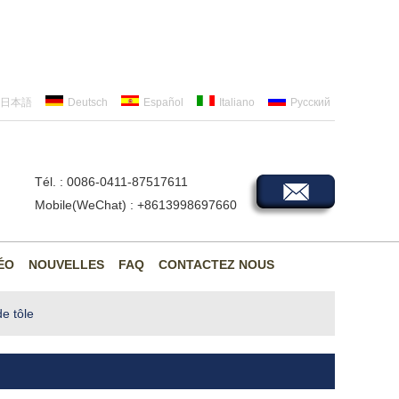
日本語
Deutsch
Español
Italiano
Русский
Tél. : 0086-0411-87517611
Mobile(WeChat) : +8613998697660
ÉO
NOUVELLES
FAQ
CONTACTEZ NOUS
e tôle