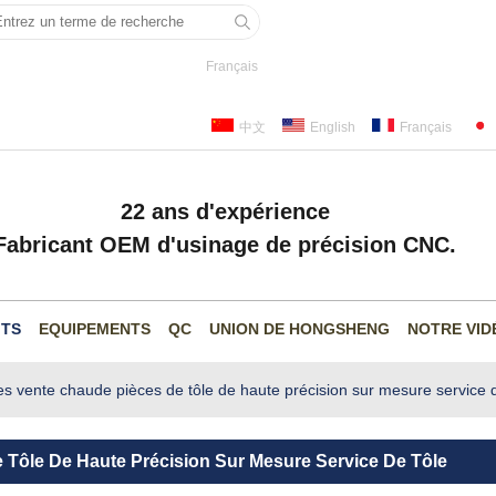
Français
中文
English
Français
22 ans d'expérience
Fabricant OEM d'usinage de précision CNC.
ITS
EQUIPEMENTS
QC
UNION DE HONGSHENG
NOTRE VID
ces vente chaude pièces de tôle de haute précision sur mesure service d
 Tôle De Haute Précision Sur Mesure Service De Tôle