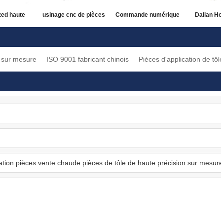
ed haute
usinage cnc de pièces
Commande numérique
Dalian H
des pièces
en tôle de haute
par ordinateur de
CNC, us
pement
précision
haute précision de
pièces de
e sur mesure
ISO 9001 fabricant chinois
Pièces d'application de tôl
ue vente
service OEM usinant
de machine
de haute
des pièces en tôle
ch
sinage cnc
ces