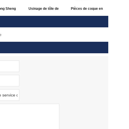
ong Sheng
Usinage de tôle de
Pièces de coque en
inage de
petites pièces Pièces
tôle Tôle de protection
 traitement
de protection de tôle
en cas de vente
e
 de vente à
avec trous de vis
chaude haute
aud
vente service de tôle
précision service de
personnalisé de haute
tôle personnalisé
précision