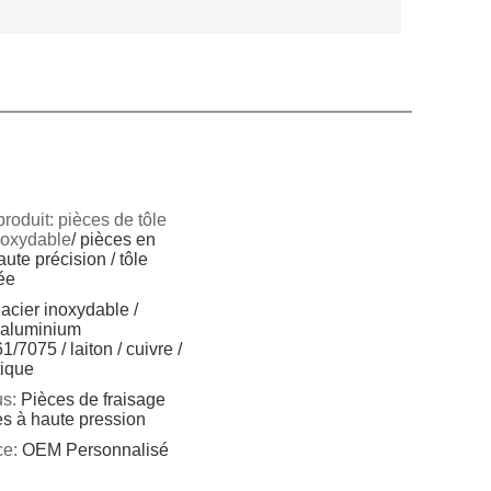
roduit: pièces de tôle
inoxydable
/ pièces en
aute précision / tôle
ée
acier inoxydable /
d'aluminium
/7075 / laiton / cuivre /
tique
s:
Pièces de fraisage
es à haute pression
ce:
OEM Personnalisé