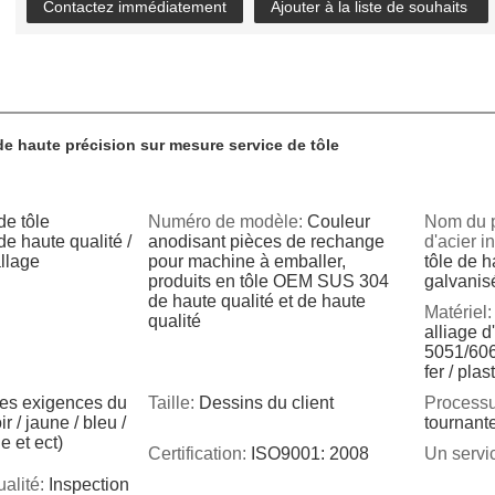
Contactez immédiatement
Ajouter à la liste de souhaits
de haute précision sur mesure service de tôle
de tôle
Numéro de modèle:
Couleur
Nom du p
e haute qualité /
anodisant pièces de rechange
d'acier 
llage
pour machine à emballer,
tôle de h
produits en tôle OEM SUS 304
galvanis
de haute qualité et de haute
Matériel:
qualité
alliage 
5051/6061
fer / plas
les exigences du
Taille:
Dessins du client
Processu
ir / jaune / bleu /
tournant
ge et ect)
Certification:
ISO9001: 2008
Un servi
alité:
Inspection