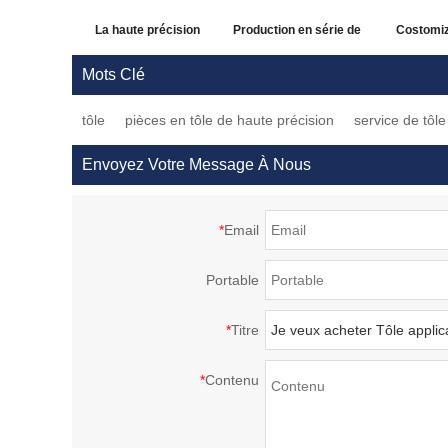
La haute précision
Production en série de
Costomiz
adaptée aux besoins
portes et fenêtres
précision 
Mots Clé
du client a employé
personnalisées pour
d’équi
tôle
pièces en tôle de haute précision
service de tôl
couramment tournant
l'usinage de pièces en
mécaniq
des pièces de usinage
tôle
chaude 
Envoyez Votre Message À Nous
de tôle
qualité u
piè
*
Email
Portable
*
Titre
*
Contenu