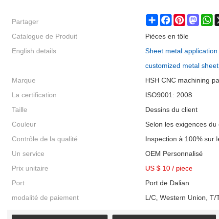
Partager
Share
Facebook
Pinterest
Masto
W
Catalogue de Produit
Pièces en tôle
English details
Sheet metal application 
customized metal sheet
Marque
HSH CNC machining pa
La certification
ISO9001: 2008
Taille
Dessins du client
Couleur
Selon les exigences du 
Contrôle de la qualité
Inspection à 100% sur l
Un service
OEM Personnalisé
Prix unitaire
US $ 10
/
piece
Port
Port de Dalian
modalité de paiement
L/C, Western Union, T/T