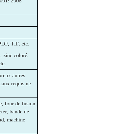
9001: 2008
DF, TIF, etc.
, zinc coloré,
tc.
breux autres
riaux requis ne
 four de fusion,
ter, bande de
ud, machine