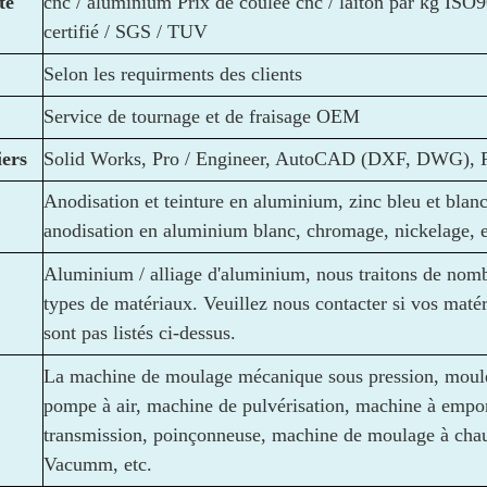
té
cnc / aluminium Prix de coulée cnc / laiton par kg ISO
certifié / SGS / TUV
Selon les requirments des clients
Service de tournage et de fraisage OEM
iers
Solid Works, Pro / Engineer, AutoCAD (DXF, DWG), P
Anodisation et teinture en aluminium, zinc bleu et blanc
anodisation en aluminium blanc, chromage, nickelage, e
Aluminium / alliage d'aluminium, nous traitons de nom
types de matériaux. Veuillez nous contacter si vos maté
sont pas listés ci-dessus.
La machine de moulage mécanique sous pression, moule,
pompe à air, machine de pulvérisation, machine à empor
transmission, poinçonneuse, machine de moulage à cha
Vacumm, etc.