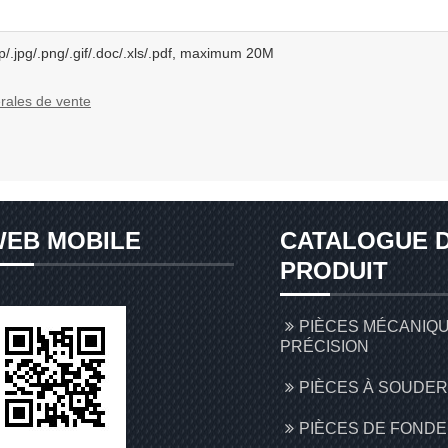
p/.jpg/.png/.gif/.doc/.xls/.pdf, maximum 20M
rales de vente
EB MOBILE
CATALOGUE 
PRODUIT
PIÈCES MÉCANIQ
PRÉCISION
PIÈCES À SOUDER
PIÈCES DE FONDE