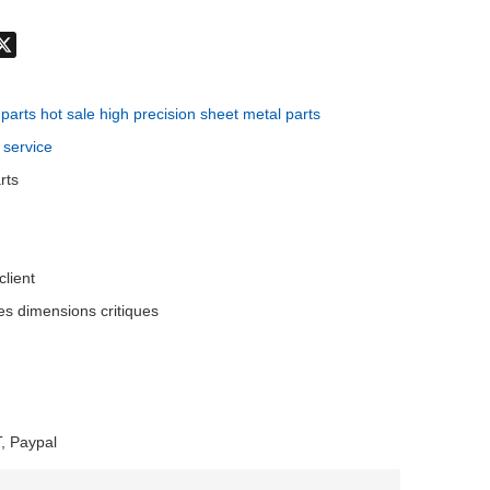
don
hatsApp
X
parts hot sale high precision sheet metal parts
 service
rts
client
es dimensions critiques
, Paypal