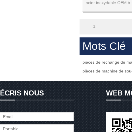
acier inoxydable OEM à
soudage au laser usina
rechange 
1
Mots Clé
pièces de rechange de ma
pièces de machine de sou
ÉCRIS NOUS
WEB M