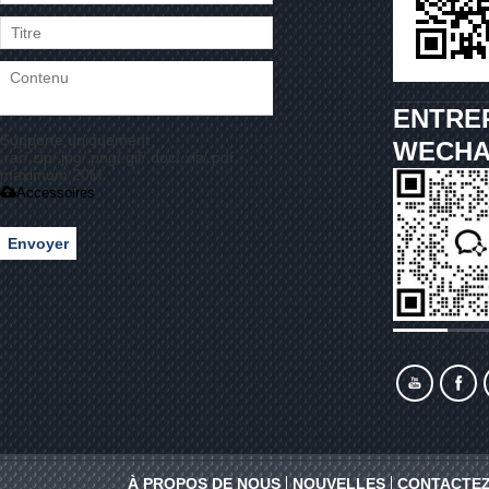
ENTRE
Supporte uniquement
WECHA
.rar/.zip/.jpg/.png/.gif/.doc/.xls/.pdf,
maximum 20M
Accessoires
Envoyer
À PROPOS DE NOUS
NOUVELLES
CONTACTEZ