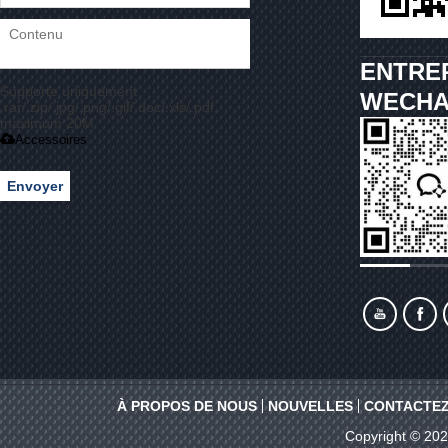
ENTRE
Supporte uniquement
WECHA
.rar/.zip/.jpg/.png/.gif/.doc/.xls/.pdf,
maximum 20M
Accessoires
Envoyer
À PROPOS DE NOUS
NOUVELLES
CONTACTEZ
Copyright © 20