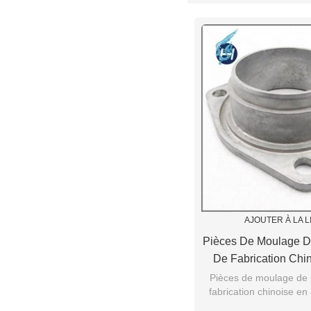
AJOUTER À LA L
Pièces De Moulage D
De Fabrication Chin
Inoxydable Vente Ch
Pièces de moulage de 
fabrication chinoise en
Moulage Perso
vente chaude pièce