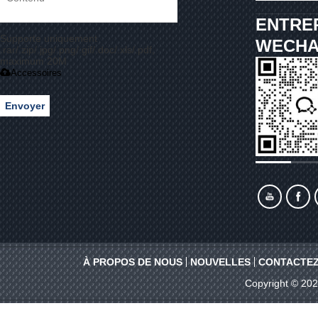
ENTRE
Supporte uniquement
WECHA
.rar/.zip/.jpg/.png/.gif/.doc/.xls/.pdf,
maximum 20M
Accessoires
Envoyer
À PROPOS DE NOUS
NOUVELLES
CONTACTEZ
Copyright © 20