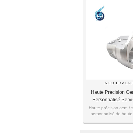
AJOUTER À LA L
Haute Précision O
Personnalisé Servi
Alliage D'aluminium
Haute précision oem / s
personnalisé de haute q
Pièces De Bonn
d'aluminium de bo
7075/5051/60