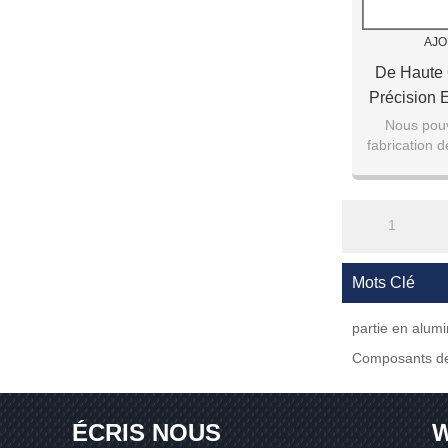
AJO
De Haute 
Précision 
En Acier C
Nous pouv
fabrication 
Usiné En
qualité p
Tou
1
Mots Clé
partie en alum
Composants de
ÉCRIS NOUS
W