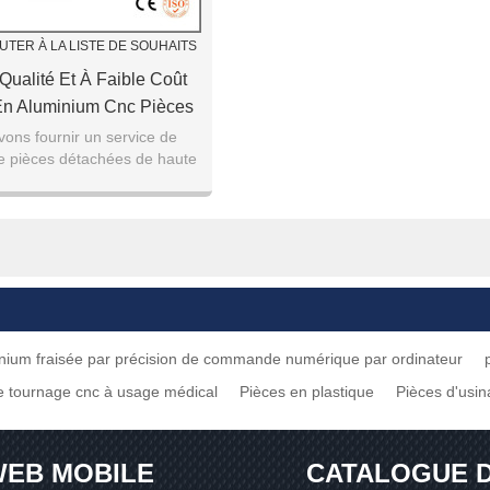
UTER À LA LISTE DE SOUHAITS
Qualité Et À Faible Coût
En Aluminium Cnc Pièces
nc Pièces Cnc Précision
ons fournir un service de
de pièces détachées de haute
 Aluminium Partie Cnc
our usinage CNC de haute
rnant Composants
précision, veuill
inium fraisée par précision de commande numérique par ordinateur
 tournage cnc à usage médical
Pièces en plastique
Pièces d'usi
EB MOBILE
CATALOGUE 