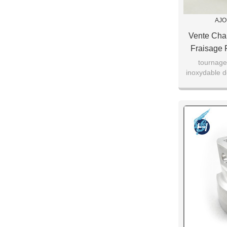
AJO
Vente Cha
Fraisage 
Personna
tournage 
inoxydable 
Précision
ordinateur 
P