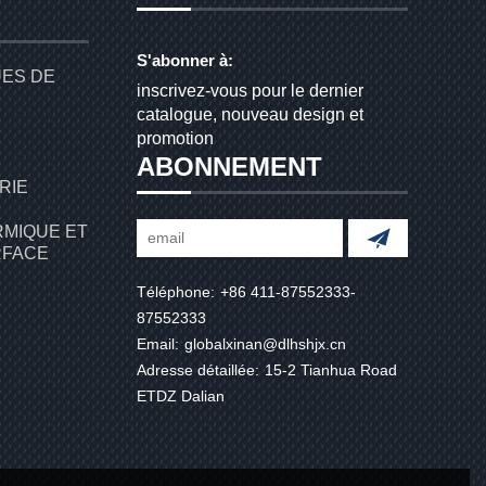
S'abonner à:
UES DE
inscrivez-vous pour le dernier
catalogue, nouveau design et
promotion
ABONNEMENT
RIE
RMIQUE ET
RFACE
Téléphone:
+86 411-87552333-
87552333
Email:
globalxinan@dlhshjx.cn
Adresse détaillée:
15-2 Tianhua Road
ETDZ Dalian