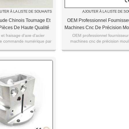
UTER À LA LISTE DE SOUHAITS
AJOUTER À LA LISTE DE S
ude Chinois Tournage Et
OEM Professionnel Fournisse
Pièces De Haute Qualité
Machines Cnc De Précision Mo
lisé Usinage De Haute
Aluminium Partie De Moulag
et fraisage d'axe d'acier
OEM professionnel fournisseur
de commande numérique par
machines cnc de précision moul
 En Acier Inoxydable Cnc
Mesure De Produits En Alum
de pièces de haute précision
aluminium partie de moulage sur 
ièces D'usinage
de produits en alumi