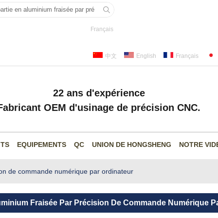
Français
中文
English
Français
22 ans d'expérience
Fabricant OEM d'usinage de précision CNC.
ITS
EQUIPEMENTS
QC
UNION DE HONGSHENG
NOTRE VID
ision de commande numérique par ordinateur
luminium Fraisée Par Précision De Commande Numérique Pa