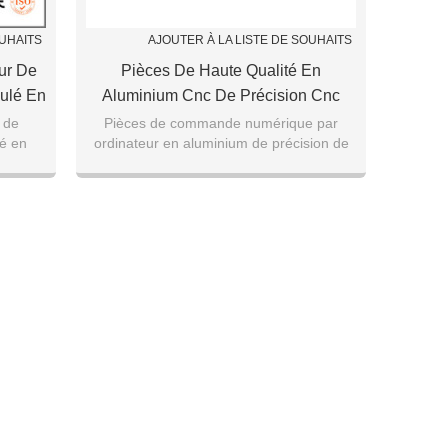
OUHAITS
AJOUTER À LA LISTE DE SOUHAITS
ur De
Pièces De Haute Qualité En
ulé En
Aluminium Cnc De Précision Cnc
e Sur
Usiné En Aluminium Partie Cnc
 de
Pièces de commande numérique par
é en
ordinateur en aluminium de précision de
inium
Tournant Composants Pour La
mesure
qualité
Médecine