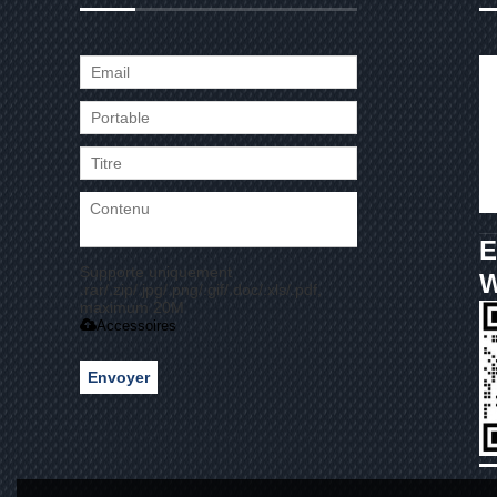
E
Supporte uniquement
.rar/.zip/.jpg/.png/.gif/.doc/.xls/.pdf,
maximum 20M
Accessoires
Envoyer