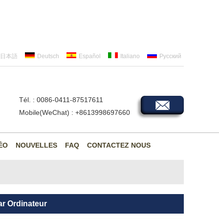
日本語
Deutsch
Español
Italiano
Русский
Tél. : 0086-0411-87517611
Mobile(WeChat) : +8613998697660
ÉO
NOUVELLES
FAQ
CONTACTEZ NOUS
r Ordinateur