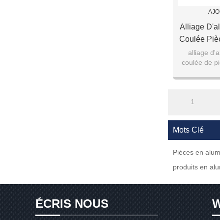
AJO
Alliage D'
Coulée Piè
Chinois C
alliage d
coulée de p
chinois
1
Mots Clé
Pièces en alu
produits en al
ÉCRIS NOUS
W