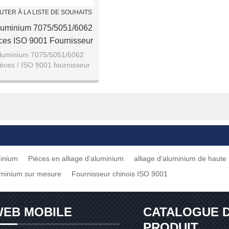
UTER À LA LISTE DE SOUHAITS
aluminium 7075/5051/6062
ces ISO 9001 Fournisseur
NC Personnalisé Usinage
'aluminium 7075/5051/6062
ièces / ISO 9001 fournisseur
 / CNC service d'usinage
personnalisé
minium
Pièces en alliage d'aluminium
alliage d'aluminium de haute
uminium sur mesure
Fournisseur chinois ISO 9001
EB MOBILE
CATALOGUE 
PRODUIT