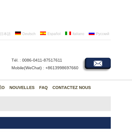
日本語
Deutsch
Español
Italiano
Русский
Tél. : 0086-0411-87517611
Mobile(WeChat) : +8613998697660
ÉO
NOUVELLES
FAQ
CONTACTEZ NOUS