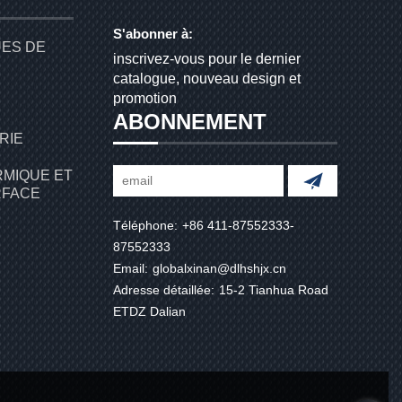
S'abonner à:
UES DE
inscrivez-vous pour le dernier
catalogue, nouveau design et
promotion
ABONNEMENT
RIE
RMIQUE ET
RFACE
Téléphone:
+86 411-87552333-
87552333
Email:
globalxinan@dlhshjx.cn
Adresse détaillée:
15-2 Tianhua Road
ETDZ Dalian