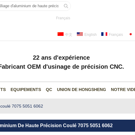
Français
中文
English
Français
22 ans d'expérience
Fabricant OEM d'usinage de précision CNC.
ITS
EQUIPEMENTS
QC
UNION DE HONGSHENG
NOTRE VID
n coulé 7075 5051 6062
uminium De Haute Précision Coulé 7075 5051 6062