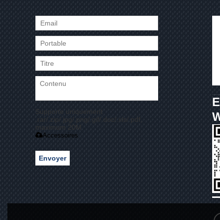
E
Supporte uniquement
.rar/.zip/.jpg/.png/.gif/.doc/.xls/.pdf,
maximum 20M
Accessoires
Envoyer