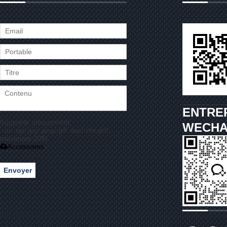
ENTRE
Supporte uniquement
WECHA
.rar/.zip/.jpg/.png/.gif/.doc/.xls/.pdf,
maximum 20M
Accessoires
Envoyer