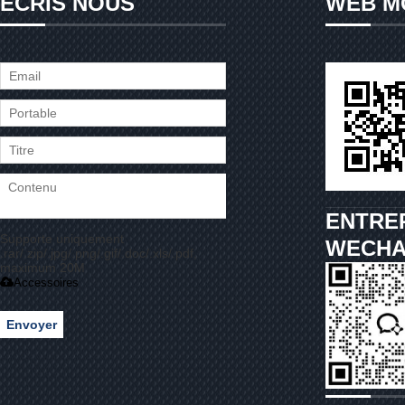
ÉCRIS NOUS
WEB M
ENTRE
Supporte uniquement
WECHA
.rar/.zip/.jpg/.png/.gif/.doc/.xls/.pdf,
maximum 20M
Accessoires
Envoyer